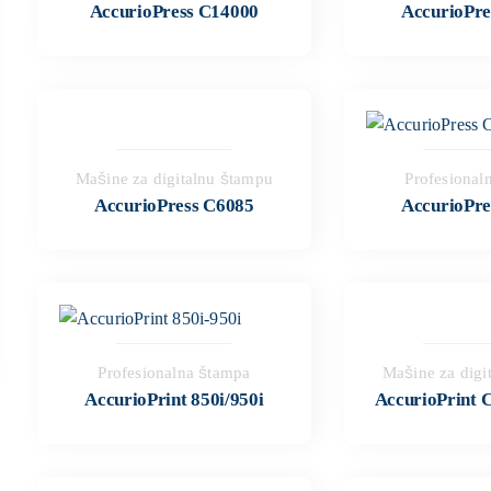
AccurioPress C14000
AccurioPre
Mašine za digitalnu štampu
Profesional
AccurioPress C6085
AccurioPre
Profesionalna štampa
Mašine za digi
AccurioPrint 850i/950i
AccurioPrint 