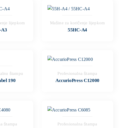
enje lijepkom
Mašine za koričenje lijepkom
-A3
55HC-A4
talnu štampu
Profesionalna štampa
bel 190
AccurioPress C12000
na štampa
Profesionalna štampa