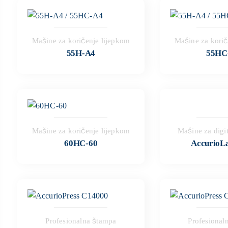
Mašine za koričenje lijepkom
Mašine za korič
55H-A4
55HC
Mašine za koričenje lijepkom
Mašine za digi
60HC-60
AccurioLa
Profesionalna štampa
Profesional