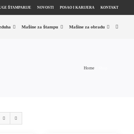
UGE ŠTAMPARIJE
NOVOSTI
POSAO I KARIJERA
KONTAKT
zduha
Mašine za štampu
Mašine za obradu
Home
Shop