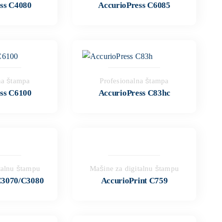
ss C4080
AccurioPress C6085
na štampa
Profesionalna štampa
ss C6100
AccurioPress C83hc
talnu štampu
Mašine za digitalnu štampu
C3070/C3080
AccurioPrint C759