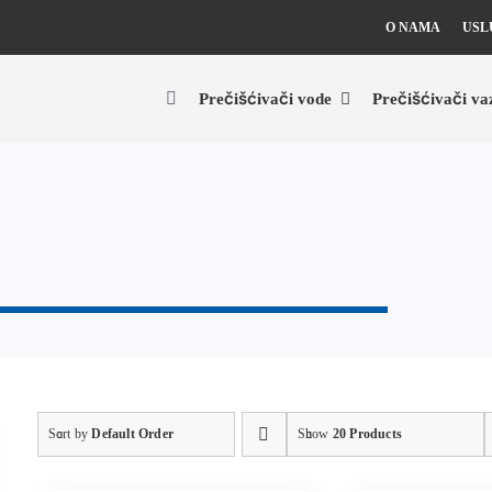
O NAMA
USL
Prečišćivači vode
Prečišćivači va
Sort by
Default Order
Show
20 Products