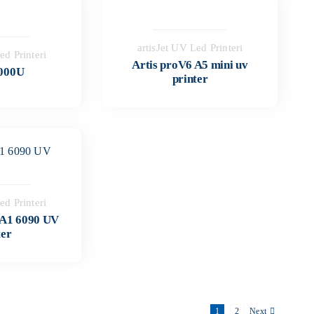
artisJet UV Led Printeri
ed Printeri
Artis proV6 A5 mini uv
5000U
printer
ed Printeri
t A1 6090 UV
ter
1
2
Next