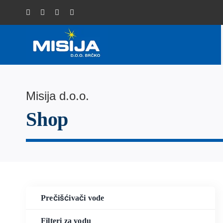
Skip
to
content
Misija d.o.o.
Shop
Prečišćivači vode
Filteri za vodu