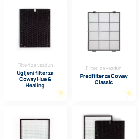
Filteri za vazduh
Filteri za vazduh
Ugljeni filter za
Predfilter za Coway
Coway Hue &
Classic
Healing