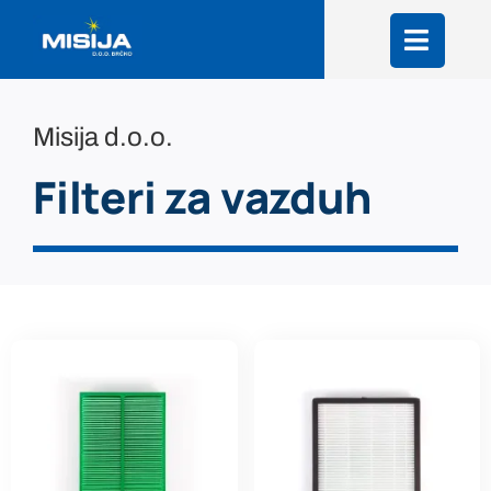
Skip
to
content
Misija d.o.o.
Filteri za vazduh