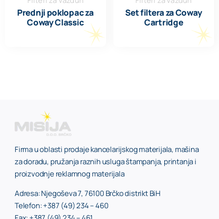
Filteri za vazduh
Filteri za vazduh
Prednji poklopac za
Set filtera za Coway
Coway Classic
Cartridge
Firma u oblasti prodaje kancelarijskog materijala, mašina
za doradu, pružanja raznih usluga štampanja, printanja i
proizvodnje reklamnog materijala
Adresa: Njegoševa 7, 76100 Brčko distrikt BiH
Telefon: +387 (49) 234 – 460
Fax: +387 (49) 234 – 461