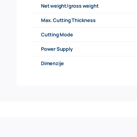
Net weight/gross weight
Max. Cutting Thickness
Cutting Mode
Power Supply
Dimenzije