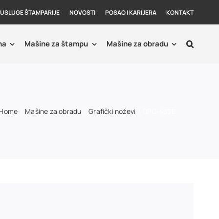
USLUGE ŠTAMPARIJE
NOVOSTI
POSAO I KARIJERA
KONTAKT
ha
Mašine za štampu
Mašine za obradu
Home
Mašine za obradu
Grafički noževi
SPC-455E