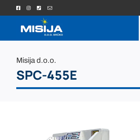
Skip
to
content
Misija d.o.o.
SPC-455E