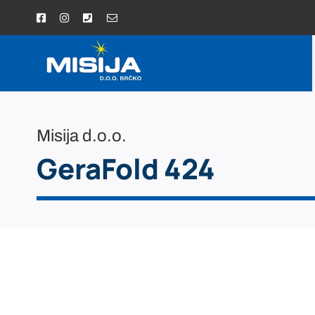
Skip
to
content
Misija d.o.o.
GeraFold 424