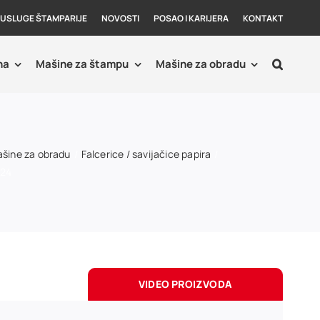
USLUGE ŠTAMPARIJE
NOVOSTI
POSAO I KARIJERA
KONTAKT
ha
Mašine za štampu
Mašine za obradu
šine za obradu
Falcerice / savijačice papira
424
VIDEO PROIZVODA