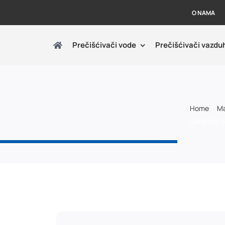
O NAMA
Prečišćivači vode
Prečišćivači vazdu
Home
Ma
GeraFold 