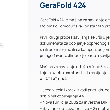
GeraFold 424
GeraFold 424 je mašina za savijanje c
stolom koji omogućava konstantan prot
Prvi i drugi proces savijanja se vrši u
dokumenata za dobijanje poprečnog sav
sa ili bez margine ili sa kompenzacijo
prilagođavanje dimenzije panela savija
Mašina za savijanje crteža A0 može savr
kojem svjetskom standardu savijanja; t
A1, A2 i A3 u A4.
– Jedan jedini korak izvodi prvo i drug
dobio paket savijanja A4.
– Nova funkcija 2002 za inverzne DIN k
– Savijanje je izuzetno brzo – 24 metra