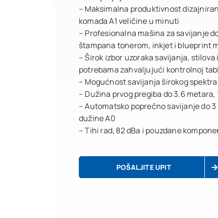
– Maksimalna produktivnost dizajniran
komada A1 veličine u minuti
– Profesionalna mašina za savijanje do
štampana tonerom, inkjet i blueprint
– Širok izbor uzoraka savijanja, stilov
potrebama zahvaljujući kontrolnoj tabl
– Mogućnost savijanja širokog spektra 
– Dužina prvog pregiba do 3.6 metara, 
– Automatsko poprečno savijanje do 3 p
dužine A0
– Tihi rad, 82 dBa i pouzdane kompone
POŠALJITE UPIT