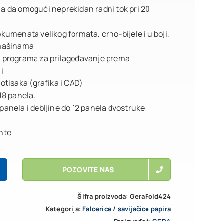
a da omogući neprekidan radni tok pri 20
kumenata velikog formata, crno-bijele i u boji,
 mašinama
a i programa za prilagođavanje prema
i
otisaka (grafika i CAD)
18 panela.
anela i debljine do 12 panela dvostruke
nte
POZOVITE NAS
Šifra proizvoda:
GeraFold424
Kategorija:
Falcerice / savijačice papira