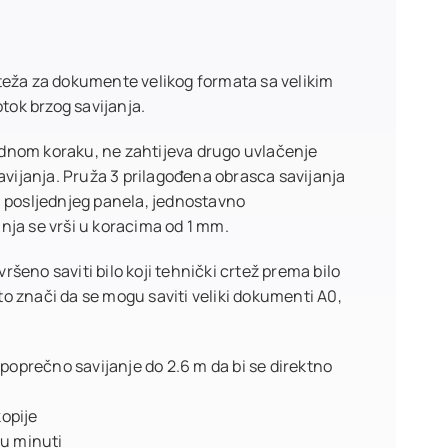
rteža za dokumente velikog formata sa velikim
ok brzog savijanja.
 jednom koraku, ne zahtijeva drugo uvlačenje
ijanja. Pruža 3 prilagođena obrasca savijanja
m posljednjeg panela, jednostavno
nja se vrši u koracima od 1 mm.
šeno saviti bilo koji tehnički crtež prema bilo
o znači da se mogu saviti veliki dokumenti A0,
o poprečno savijanje do 2.6 m da bi se direktno
opije
 u minuti