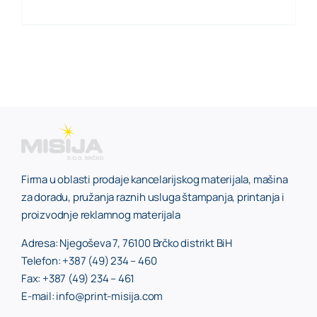
Firma u oblasti prodaje kancelarijskog materijala, mašina
za doradu, pružanja raznih usluga štampanja, printanja i
proizvodnje reklamnog materijala
Adresa: Njegoševa 7, 76100 Brčko distrikt BiH
Telefon: +387 (49) 234 – 460
Fax: +387 (49) 234 – 461
E-mail: info@print-misija.com