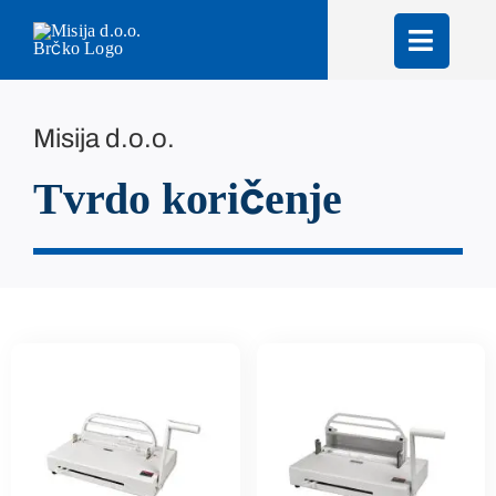
Skip
to
content
Misija d.o.o.
Tvrdo koričenje