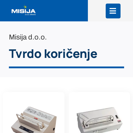
Skip
to
content
Misija d.o.o.
Tvrdo koričenje