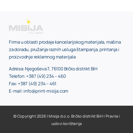
Firma u oblasti prodaje kancelarijskog materijala, mašina
za doradu, pružanja raznih usluga štampanja, printanja i
proizvodnje reklamnog materijala
Adresa: Njegoševa 7, 76100 Brčko distrikt BiH
Telefon: +387 (49) 234 – 460
Fax: +387 (49) 234 – 461
E-mail: info@print-misija.com
© Copyright 2026 | Misija d.o.o. Brčko distrikt BiH |
Pravila i
uslovi korištenja