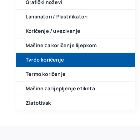
Grafički noževi
Laminatori / Plastifikatori
Koričenje / uvezivanje
Mašine za koričenje lijepkom
Tvrdo koričenje
Termo koričenje
Mašine za lijepljenje etiketa
Zlatotisak