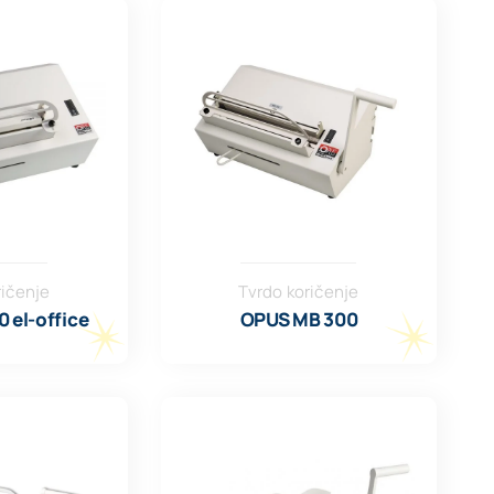
ričenje
Tvrdo koričenje
 el-office
OPUS MB 300