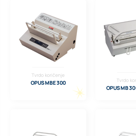
Tvrdo koričenje
Tvrdo ko
OPUS MBE 300
OPUS MB 300