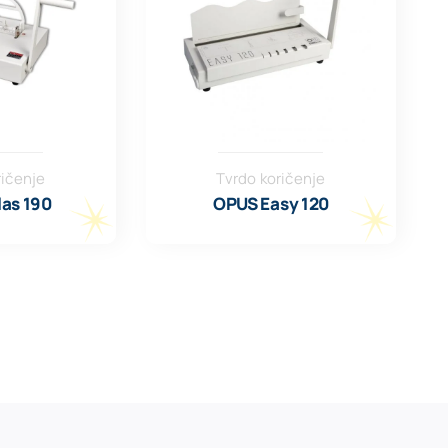
ričenje
Tvrdo koričenje
as 190
OPUS Easy 120