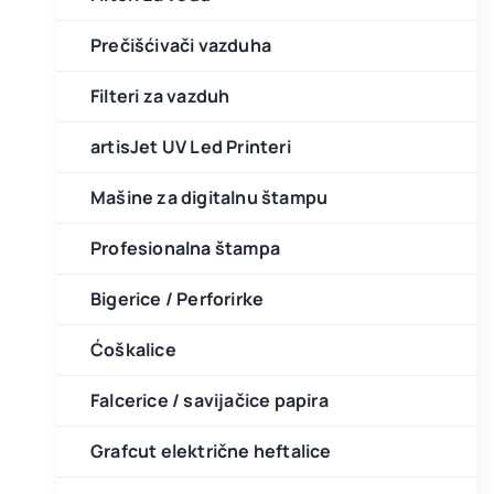
Prečišćivači vazduha
Filteri za vazduh
artisJet UV Led Printeri
Mašine za digitalnu štampu
Profesionalna štampa
Bigerice / Perforirke
Ćoškalice
Falcerice / savijačice papira
Grafcut električne heftalice