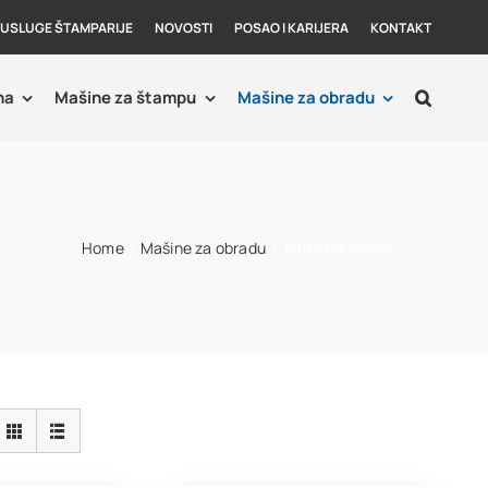
USLUGE ŠTAMPARIJE
NOVOSTI
POSAO I KARIJERA
KONTAKT
ha
Mašine za štampu
Mašine za obradu
Home
Mašine za obradu
Tvrdo koričenje