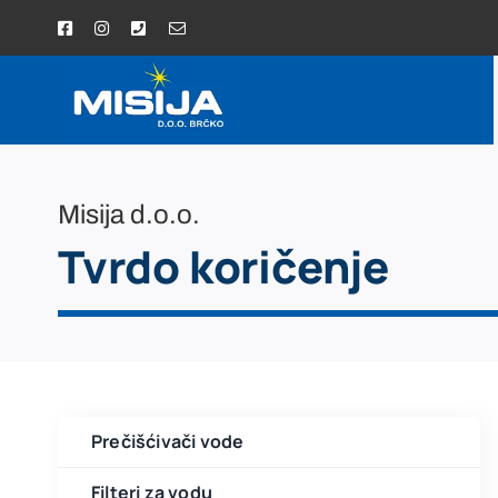
Skip
to
content
Misija d.o.o.
Tvrdo koričenje
Prečišćivači vode
Filteri za vodu