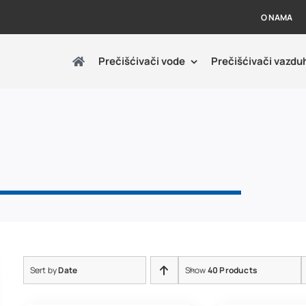
O NAMA
Prečišćivači vode
Prečišćivači vazdu
Sort by
Date
Show
40 Products